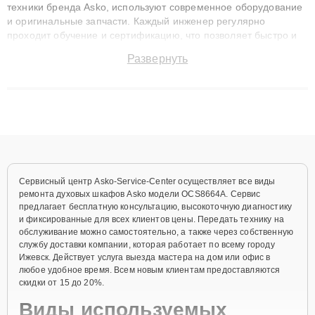
техники бренда Asko, используют современное оборудование
и оригинальные запчасти. Каждый инженер регулярно
проходит обучение и сертификацию, что позволяет быстро и
точноdiagnostikировать поломки и восстанавливать технику с
Развернуть
сохранением гарантии до 3 лет. Наши мастера решают
сложные случаи: от замены матриц и материнских плат до
ремонта после залития и восстановления данных. Благодаря
высокой квалификации и ответственному подходу клиенты
получают быстрый, качественный ремонт и понятные
объяснения по результатам диагностики.
Сервисный центр Asko-Service-Center осуществляет все виды
ремонта духовых шкафов Asko модели OCS8664A. Сервис
предлагает бесплатную консультацию, высокоточную диагностику
и фиксированные для всех клиентов цены. Передать технику на
обслуживание можно самостоятельно, а также через собственную
службу доставки компании, которая работает по всему городу
Ижевск. Действует услуга выезда мастера на дом или офис в
любое удобное время. Всем новым клиентам предоставляются
скидки от 15 до 20%.
Виды используемых