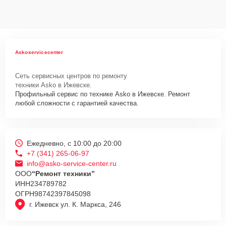
данных на ремонтируемых устройствах клиентов, в соответствии с
действующим законодательством Российской Федерации.
Как начать ремонт
Для запуска процесса ремонта духового шкафа Asko OCS8664A
Askoservicecenter
нужно просто оставить
Заявку на сайте
или позвонить телефону
горячей линии: +7 (341) 265-06-97. Наши специалисты оперативно
Сеть сервисных центров по ремонту
проконсультируют по всем необходимым вопросам, запишут на
техники Asko в Ижевске.
диагностику, подскажут с вариантами курьерской доставки или
Профильный сервис по технике Asko в Ижевске. Ремонт
оформят выезд мастера в удобное время и место.
любой сложности с гарантией качества.
Ежедневно, с 10:00 до 20:00
+7 (341) 265-06-97
info@asko-service-center.ru
ООО
“Ремонт техники”
ИНН
234789782
ОГРН
98742397845098
г. Ижевск ул. К. Маркса, 246