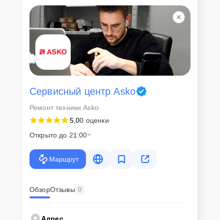
Для всех клиентов действуют демократичные и фиксированные
цены. Конечная стоимость работ обсуждается с клиентом и не в
коем случае не может измениться в процессе работ. Сервис не
навязывает клиентам дополнительные услуги и не
предусматривает скрытые платежи. Рассчитать предварительную
стоимость ремонта можно с помощью нашего
Калькулятора
.
Скорость диагностики и
ремонта
Сервисный центр Asko
Ремонт техники Asko
Наша компания ценит время клиентов и понимает важность
5,0
0 оценки
оперативного решения любых вопросов. В среднем, ремонт
занимает не более трех часов, поэтому в большинстве случаев
Открыто до 21:00
клиент сможет забрать свой гаджет в этот же день. При
необходимости предоставляется услуга экспресс-ремонта.
Маршрут
Внимание! Устройство отправляется на ремонт только после
согласования вариантов запчастей и стоимости ремонта с
клиентом. Стоимость ремонта фиксируется и не может быть
изменена в процессе или после завершения работ.
Обзор
Отзывы
0
Доставка или выезд
Адрес