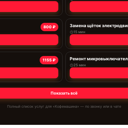
Замена щёток электродви
800 ₽
15 мин
Ремонт микровыключател
1155 ₽
25 мин
Показать всё
Полный список услуг для «
Кофемашина
» — по звонку или в чате