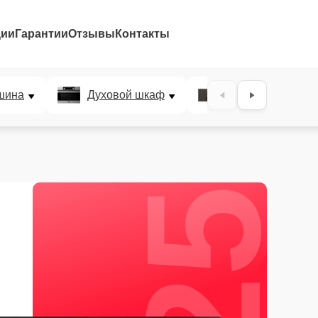
ции
Гарантии
Отзывы
Контакты
25%
шина
Духовой шкаф
Варочная панел