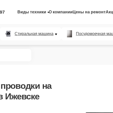
-97
Виды техники
О компании
Цены на ремонт
Ак
Стиральная машина
Посудомоечная ма
 проводки
на
в Ижевске