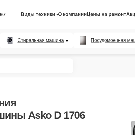
-97
Виды техники
О компании
Цены на ремонт
Ак
Стиральная машина
Посудомоечная ма
ния
шины Asko D 1706