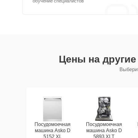
обучение специалистов
Цены на други
Выберит
Посудомоечная
Посудомоечная
машина Asko D
машина Asko D
5152 XL
5893 XLT