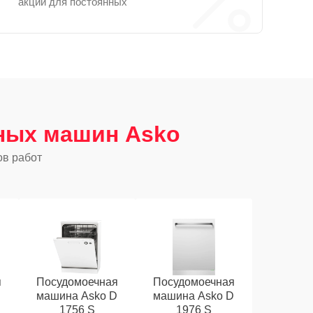
акции для постоянных
ных машин Asko
ов работ
я
Посудомоечная
Посудомоечная
D
машина Asko D
машина Asko D
1756 S
1976 S