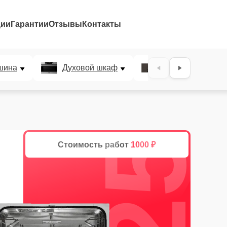
ции
Гарантии
Отзывы
Контакты
25%
шина
Духовой шкаф
Варочная панел
Стоимость работ
1000 ₽