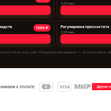
30 мин
редств
Регулировка прессостата
1200 ₽
30 мин
олный список услуг для «
Посудомоечная машина
» — по звонку или в ча
имаем к оплате:
Другая 