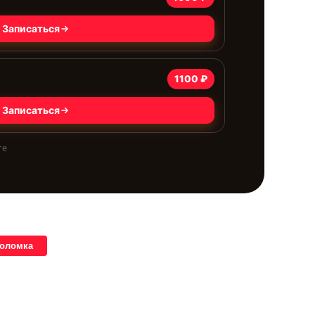
Записаться
1100 ₽
Записаться
те
поломка