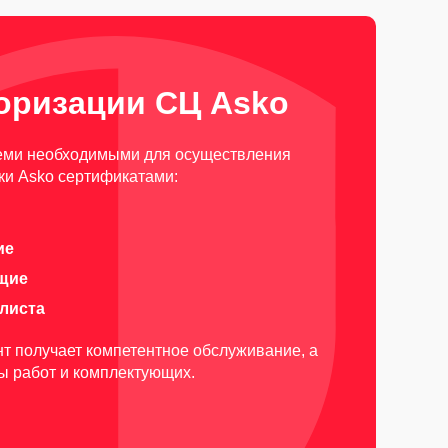
оризации СЦ Asko
еми необходимыми для осуществления
ки Asko сертификатами:
ие
щие
алиста
т получает компетентное обслуживание, а
ды работ и комплектующих.