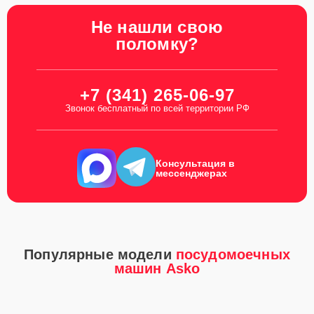
Не нашли свою
поломку?
+7 (341) 265-06-97
Звонок бесплатный по всей территории РФ
Консультация в
мессенджерах
Популярные модели
посудомоечных
машин Asko