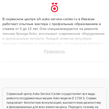
В сервисном центре izh.asko-service-center.ru в Ижевске
работают опытные мастера с профильным образованием и
стажем от 5 до 12 лет. Они специализируются на ремонте
техники бренда Asko, используют современное оборудование
и оригинальные запчасти. Каждый инженер регулярно
проходит обучение и сертификацию, что позволяет быстро и
точноdiagnostikировать поломки и восстанавливать технику с
Развернуть
сохранением гарантии до 3 лет. Наши мастера решают
сложные случаи: от замены матриц и материнских плат до
ремонта после залития и восстановления данных. Благодаря
высокой квалификации и ответственному подходу клиенты
получают быстрый, качественный ремонт и понятные
объяснения по результатам диагностики.
Сервисный центр Asko-Service-Center осуществляет все виды
ремонта посудомоечных машин Asko модели D 1756 S. Сервис
предлагает бесплатную консультацию, высокоточную диагностику
и фиксированные для всех клиентов цены. Передать технику на