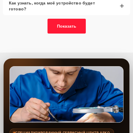
Как узнать, когда моё устройство будет
+
рассмотреть вариант с использованием
готово?
качественного аналога брендовой детали.
Так или иначе, при ремонте будут использованы исключительно
Показать
высококачественные запчасти, будь это 100% оригинал, или
надежные аналоги проверенных и зарекомендовавших себя
производителей.
Этапы ремонта
Для оперативного ремонта вашей техники нужно:
Позвонить по телефону горячей линии или
запросить обратный звонок через Форму заявки
для быстрого уточнения деталей.
Привезти устройство в ближайший центр или
передать аппарат курьеру службы доставки,
дождаться результатов диагностики и принять
решение.
Дождаться оповещения о готовности и забрать
устройство самостоятельно или воспользоваться
курьерской доставкой.
СПЕЦИАЛИЗИРОВАННЫЙ СЕРВИСНЫЙ ЦЕНТР ASKO