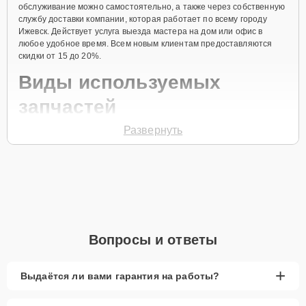
обслуживание можно самостоятельно, а также через собственную
службу доставки компании, которая работает по всему городу
Ижевск. Действует услуга выезда мастера на дом или офис в
любое удобное время. Всем новым клиентам предоставляются
скидки от 15 до 20%.
Виды используемых
запчастей
Развернуть
Для ремонта посудомоечной машины модели D 1756 S
предлагаются как оригинальные комплектующие бренда Asko, так
и качественные аналоги фирменных деталей. Выбор варианта
запчастей или качества аналогичных комплектующих всегда
остается за клиентом.
Как определиться с выбором запчастей:
Если устройство свежей модели и есть планы на
Вопросы и ответы
активное использование устройства дольше
года, рекомендуется выбор оригинальных
запчастей.
+
Выдаётся ли вами гарантия на работы?
При наличии планов в скором времени заменить
устройство на более современное, лучше