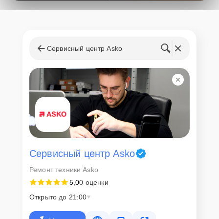
поступления запчастей, мастера приступают к ремонту сразу
после получения и диагностирования устройства.
Стоимость услуг и
запчастей
Сервисный центр Asko
Для всех клиентов действуют демократичные и фиксированные
цены. Конечная стоимость работ обсуждается с клиентом и не в
коем случае не может измениться в процессе работ. Сервис не
навязывает клиентам дополнительные услуги и не
предусматривает скрытые платежи. Рассчитать предварительную
стоимость ремонта можно с помощью нашего
Калькулятора
.
Скорость диагностики и
ремонта
Сервисный центр Asko
Ремонт техники Asko
Наша компания ценит время клиентов и понимает важность
5,0
0 оценки
оперативного решения любых вопросов. В среднем, ремонт
занимает не более трех часов, поэтому в большинстве случаев
Открыто до 21:00
клиент сможет забрать свой гаджет в этот же день. При
необходимости предоставляется услуга экспресс-ремонта.