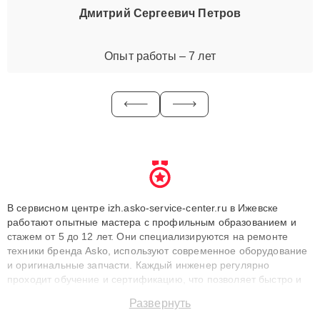
Дмитрий Сергеевич Петров
Опыт работы – 7 лет
В сервисном центре izh.asko-service-center.ru в Ижевске
работают опытные мастера с профильным образованием и
стажем от 5 до 12 лет. Они специализируются на ремонте
техники бренда Asko, используют современное оборудование
и оригинальные запчасти. Каждый инженер регулярно
проходит обучение и сертификацию, что позволяет быстро и
точноdiagnostikировать поломки и восстанавливать технику с
Развернуть
сохранением гарантии до 3 лет. Наши мастера решают