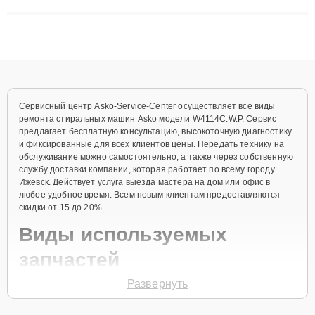
сложные случаи: от замены матриц и материнских плат до
ремонта после залития и восстановления данных. Благодаря
высокой квалификации и ответственному подходу клиенты
получают быстрый, качественный ремонт и понятные
объяснения по результатам диагностики.
Сервисный центр Asko-Service-Center осуществляет все виды
ремонта стиральных машин Asko модели W4114C.W.P. Сервис
предлагает бесплатную консультацию, высокоточную диагностику
и фиксированные для всех клиентов цены. Передать технику на
обслуживание можно самостоятельно, а также через собственную
службу доставки компании, которая работает по всему городу
Ижевск. Действует услуга выезда мастера на дом или офис в
любое удобное время. Всем новым клиентам предоставляются
скидки от 15 до 20%.
Виды используемых
запчастей
Развернуть
Для ремонта стиральной машины модели W4114C.W.P
предлагаются как оригинальные комплектующие бренда Asko, так