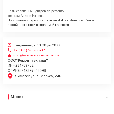
W4114C.W.P нужно просто оставить
Заявку на сайте
или
позвонить телефону горячей линии: +7 (341) 265-06-97. Наши
Сеть сервисных центров по ремонту
специалисты оперативно проконсультируют по всем необходимым
техники Asko в Ижевске.
вопросам, запишут на диагностику, подскажут с вариантами
Профильный сервис по технике Asko в Ижевске. Ремонт
курьерской доставки или оформят выезд мастера в удобное время
любой сложности с гарантией качества.
и место.
Ежедневно, с 10:00 до 20:00
+7 (341) 265-06-97
info@asko-service-center.ru
ООО
“Ремонт техники”
ИНН
234789782
ОГРН
98742397845098
г. Ижевск ул. К. Маркса, 246
Меню