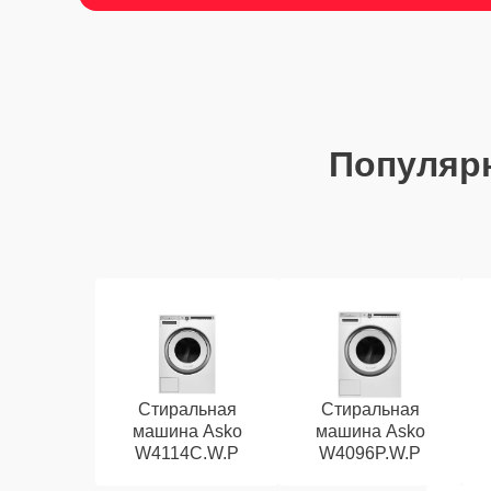
Популяр
Стиральная
Стиральная
машина Asko
машина Asko
W4114C.W.P
W4096P.W.P