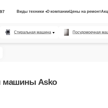
-97
Виды техники
О компании
Цены на ремонт
Ак
Стиральная машина
Посудомоечная ма
й машины Asko