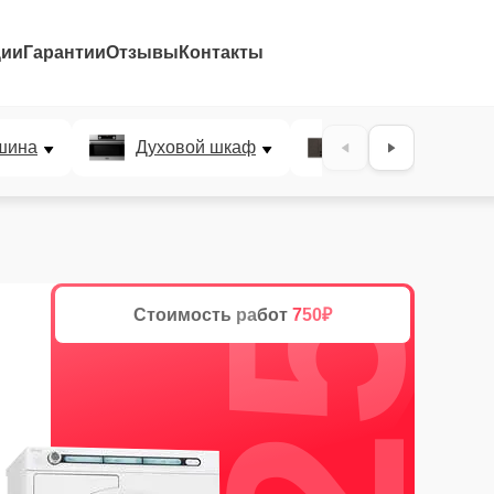
ции
Гарантии
Отзывы
Контакты
25%
шина
Духовой шкаф
Варочная панел
Стоимость работ
750₽