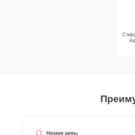
Стир
As
Преиму
Низкие цены