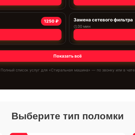
Замена сетевого фильтра
1250 ₽
30 мин
Показать всё
Полный список услуг для «
Стиральная машина
» — по звонку или в чате
Выберите тип поломки