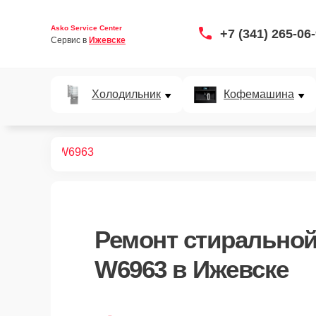
Asko Service Center
+7 (341) 265-06
Сервис в 
Ижевске
Холодильник
Кофемашина
ных машин
W6963
Ремонт
стирально
W6963
в Ижевске