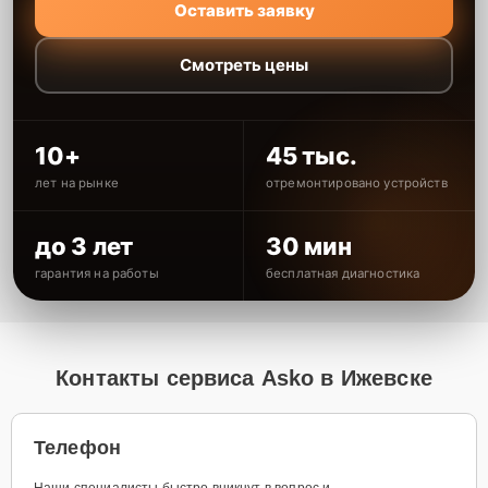
Оставить заявку
Смотреть цены
10+
45 тыс.
лет на рынке
отремонтировано устройств
до 3 лет
30 мин
гарантия на работы
бесплатная диагностика
Контакты сервиса Asko в Ижевске
Телефон
Наши специалисты быстро вникнут в вопрос и