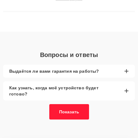
сохранением гарантии до 3 лет. Наши мастера решают
сложные случаи: от замены матриц и материнских плат до
ремонта после залития и восстановления данных. Благодаря
высокой квалификации и ответственному подходу клиенты
получают быстрый, качественный ремонт и понятные
объяснения по результатам диагностики.
Вопросы и ответы
+
Выдаётся ли вами гарантия на работы?
Как узнать, когда моё устройство будет
+
готово?
Показать