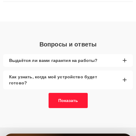
ремонта после залития и восстановления данных. Благодаря
высокой квалификации и ответственному подходу клиенты
получают быстрый, качественный ремонт и понятные
объяснения по результатам диагностики.
Вопросы и ответы
+
Выдаётся ли вами гарантия на работы?
Как узнать, когда моё устройство будет
+
готово?
Показать