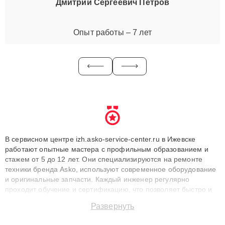
Дмитрий Сергеевич Петров
Опыт работы – 7 лет
В сервисном центре izh.asko-service-center.ru в Ижевске
работают опытные мастера с профильным образованием и
стажем от 5 до 12 лет. Они специализируются на ремонте
техники бренда Asko, используют современное оборудование
и оригинальные запчасти. Каждый инженер регулярно
проходит обучение и сертификацию, что позволяет быстро и
точноdiagnostikировать поломки и восстанавливать технику с
Развернуть
сохранением гарантии до 3 лет. Наши мастера решают
сложные случаи: от замены матриц и материнских плат до