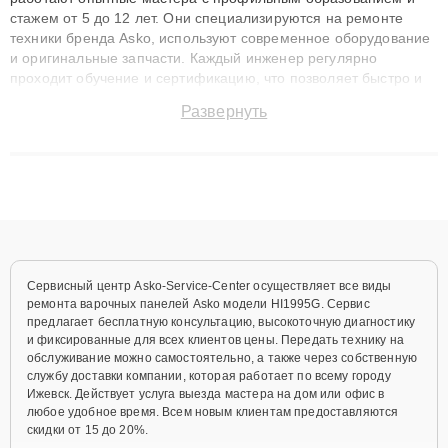
стажем от 5 до 12 лет. Они специализируются на ремонте
техники бренда Asko, используют современное оборудование
и оригинальные запчасти. Каждый инженер регулярно
проходит обучение и сертификацию, что позволяет быстро и
точноdiagnostikировать поломки и восстанавливать технику с
Развернуть
сохранением гарантии до 3 лет. Наши мастера решают
сложные случаи: от замены матриц и материнских плат до
ремонта после залития и восстановления данных. Благодаря
высокой квалификации и ответственному подходу клиенты
получают быстрый, качественный ремонт и понятные
объяснения по результатам диагностики.
Сервисный центр Asko-Service-Center осуществляет все виды
ремонта варочных панелей Asko модели HI1995G. Сервис
предлагает бесплатную консультацию, высокоточную диагностику
и фиксированные для всех клиентов цены. Передать технику на
обслуживание можно самостоятельно, а также через собственную
службу доставки компании, которая работает по всему городу
Ижевск. Действует услуга выезда мастера на дом или офис в
любое удобное время. Всем новым клиентам предоставляются
скидки от 15 до 20%.