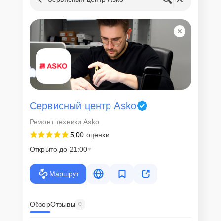
запчастей
Для всех клиентов действуют демократичные и фиксированные
цены. Конечная стоимость работ обсуждается с клиентом и не в
коем случае не может измениться в процессе работ. Сервис не
навязывает клиентам дополнительные услуги и не
предусматривает скрытые платежи. Рассчитать предварительную
стоимость ремонта можно с помощью нашего
Калькулятора
.
Скорость диагностики и
ремонта
Сервисный центр Asko
Ремонт техники Asko
Наша компания ценит время клиентов и понимает важность
5,0
0 оценки
оперативного решения любых вопросов. В среднем, ремонт
занимает не более трех часов, поэтому в большинстве случаев
Открыто до 21:00
клиент сможет забрать свой гаджет в этот же день. При
необходимости предоставляется услуга экспресс-ремонта.
Маршрут
Внимание! Устройство отправляется на ремонт только после
согласования вариантов запчастей и стоимости ремонта с
клиентом. Стоимость ремонта фиксируется и не может быть
изменена в процессе или после завершения работ.
Обзор
Отзывы
0