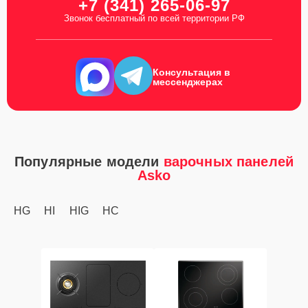
+7 (341) 265-06-97
Звонок бесплатный по всей территории РФ
Консультация в
мессенджерах
Популярные модели
варочных панелей
Asko
HG
HI
HIG
HC