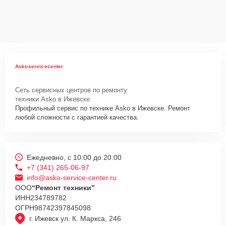
ответственность за сохранность техники и безопасность личных
данных на ремонтируемых устройствах клиентов, в соответствии с
действующим законодательством Российской Федерации.
Как начать ремонт
Для запуска процесса ремонта варочной панели Asko HI1995G
Askoservicecenter
нужно просто оставить
Заявку на сайте
или позвонить телефону
горячей линии: +7 (341) 265-06-97. Наши специалисты оперативно
Сеть сервисных центров по ремонту
проконсультируют по всем необходимым вопросам, запишут на
техники Asko в Ижевске.
диагностику, подскажут с вариантами курьерской доставки или
Профильный сервис по технике Asko в Ижевске. Ремонт
оформят выезд мастера в удобное время и место.
любой сложности с гарантией качества.
Ежедневно, с 10:00 до 20:00
+7 (341) 265-06-97
info@asko-service-center.ru
ООО
“Ремонт техники”
ИНН
234789782
ОГРН
98742397845098
г. Ижевск ул. К. Маркса, 246